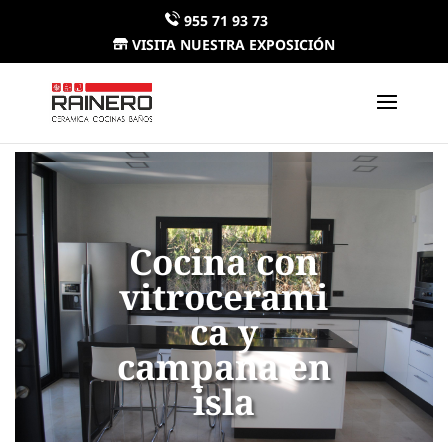
955 71 93 73
VISITA NUESTRA EXPOSICIÓN
Cocina con
vitrocerami
ca y
campana en
isla