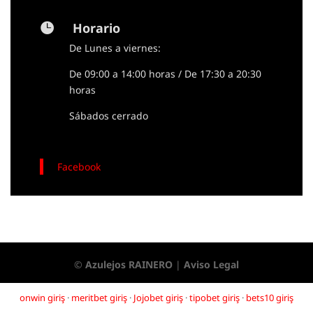
Horario

De Lunes a viernes:
De 09:00 a 14:00 horas / De 17:30 a 20:30
horas
Sábados cerrado
Facebook
©
Azulejos RAINERO
|
Aviso Legal
onwin giriş
·
meritbet giriş
·
Jojobet giriş
·
tipobet giriş
·
bets10 giriş