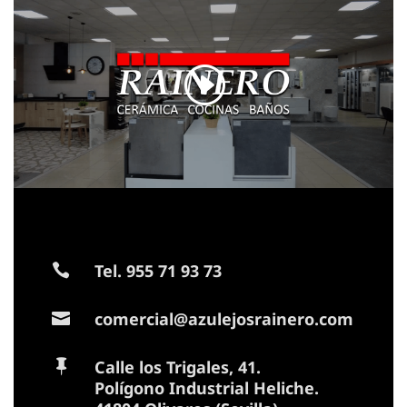
Tel. 955 71 93 73

comercial@azulejosrainero.com

Calle los Trigales, 41.

Polígono Industrial Heliche.