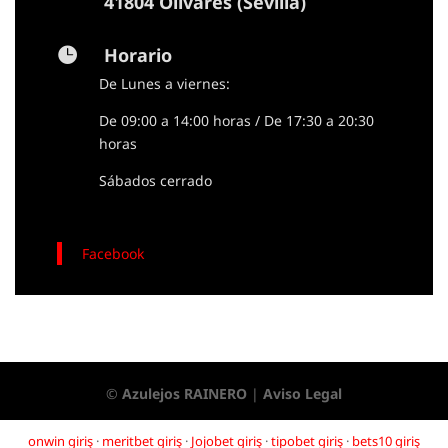
41804 Olivares (Sevilla)
Horario

De Lunes a viernes:
De 09:00 a 14:00 horas / De 17:30 a 20:30
horas
Sábados cerrado
Facebook
©
Azulejos RAINERO
|
Aviso Legal
onwin giriş
·
meritbet giriş
·
Jojobet giriş
·
tipobet giriş
·
bets10 giriş